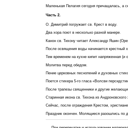
Маленькая Пелагия сегодня причащалась, а с
Часть 2.
О. Димитрий погружает св. Крест в воду.
Два хора поют в несколько разной манере.
Канон св. Тихону читает Александр Яшин (Оре
После освящения воды начинается крестный х
Тем временем на кухне кипит напряженная (и о
Молитва перед обедом.
Пение церковных песнопений и духовных стихо
Поется стихера 5-го гласа «Волсви персидсти
После трапезы священники и другие желающие
Старинная икона св. Тихона из Андроновского 
Сейчас, после ограждения Крестом, христиане
Праздник окончен. Молящиеся разошлись по д
При перепечатке и использовании материал