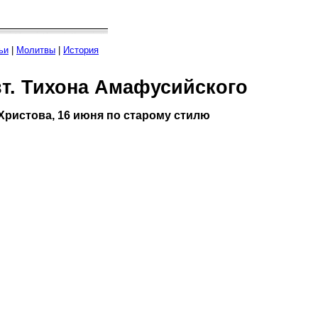
ьи
|
Молитвы
|
История
вт. Тихона Амафусийского
Христова, 16 июня по старому стилю