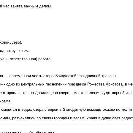
ейчас занята важным делом.
хово-Зуево).
од вокруг храма.
чень ответственная) работа.
в – непременная часть старообрядческой праздничной трапезы.
и» - одно из центральных песнопений праздника Рожества Христова, в ч
 отправляются на Данилищево озеро – место явления чудотворной икон
храма.
 омоются в водах озера с верой в благодатную помощь Божию по молитв
омам, разъехались по своим городам и весям, храня в душе свет радос
ов ссылка на сайт обязательна.