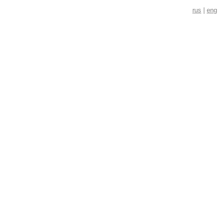
rus
|
eng