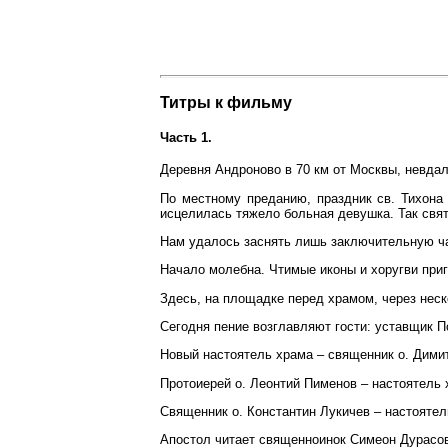
Титры к фильму
Часть 1.
Деревня Андроново в 70 км от Москвы, невда
По местному преданию, праздник св. Тихона 
исцелилась тяжело больная девушка. Так свят
Нам удалось заснять лишь заключительную ч
Начало молебна. Чтимые иконы и хоругви приг
Здесь, на площадке перед храмом, через нес
Сегодня пение возглавляют гости: уставщик П
Новый настоятель храма – священник о. Дими
Протоиерей о. Леонтий Пименов – настоятель 
Священник о. Константин Лукичев – настоятел
Апостол читает священноинок Симеон Дурасов