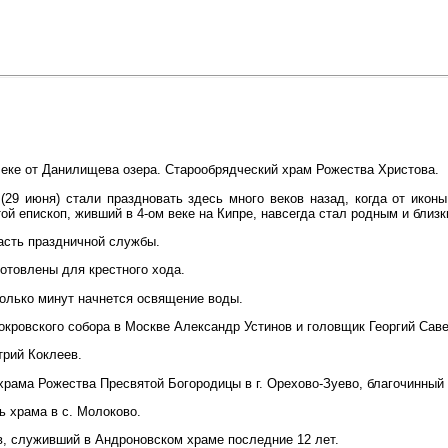
леке от Данилищева озера. Старообрядческий храм Рожества Христова.
(29 июня) стали праздновать здесь много веков назад, когда от икон
ой епископ, живший в 4-ом веке на Кипре, навсегда стал родным и близ
асть праздничной службы.
отовлены для крестного хода.
колько минут начнется освящение воды.
окровского собора в Москве Александр Устинов и головщик Георгий Саве
трий Коклеев.
храма Рожества Пресвятой Богородицы в г. Орехово-Зуево, благочинный
ь храма в с. Молоково.
, служивший в Андроновском храме последние 12 лет.