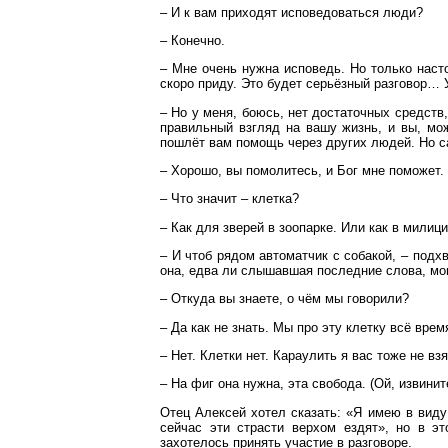
– И к вам приходят исповедоваться люди?
– Конечно.
– Мне очень нужна исповедь. Но только наст
скоро приду. Это будет серьёзный разговор…
– Но у меня, боюсь, нет достаточных средст
правильный взгляд на вашу жизнь, и вы, мож
пошлёт вам помощь через других людей. Но с
– Хорошо, вы помолитесь, и Бог мне поможет.
– Что значит – клетка?
– Как для зверей в зоопарке. Или как в милици
– И чтоб рядом автоматчик с собакой, – подх
она, едва ли слышавшая последние слова, мо
– Откуда вы знаете, о чём мы говорили?
– Да как не знать. Мы про эту клетку всё врем
– Нет. Клетки нет. Караулить я вас тоже не вз
– На фиг она нужна, эта свобода. (Ой, извинит
Отец Алексей хотел сказать: «Я имею в виду
сейчас эти страсти верхом ездят», но в э
захотелось принять участие в разговоре.