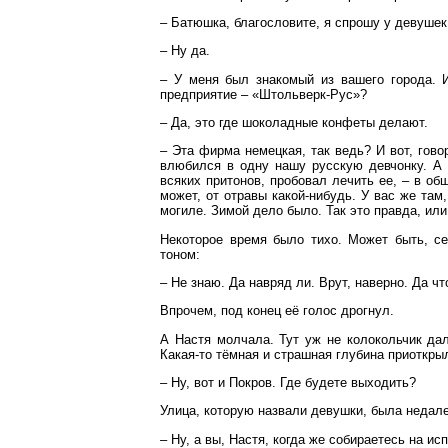
– Батюшка, благословите, я спрошу у девушек
– Ну да.
– У меня был знакомый из вашего города. И
предприятие – «Штольверк-Рус»?
– Да, это где шоколадные конфеты делают.
– Эта фирма немецкая, так ведь? И вот, гово
влюбился в одну нашу русскую девчонку. А 
всяких притонов, пробовал лечить ее, – в об
может, от отравы какой-нибудь. У вас же там
могиле. Зимой дело было. Так это правда, или
Некоторое время было тихо. Может быть, се
тоном:
– Не знаю. Да навряд ли. Врут, наверно. Да чт
Впрочем, под конец её голос дрогнул.
А Настя молчала. Тут уж не колокольчик да
Какая-то тёмная и страшная глубина приоткр
– Ну, вот и Покров. Где будете выходить?
Улица, которую назвали девушки, была недалек
– Ну, а вы, Настя, когда же собираетесь на ис