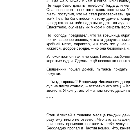
«…Где же ошибка? В чем я согрешил? Почему 
Не надо было давать телефон? Тогда для че
Она позвонила – понятно в каком состоянии. У
ли ты поступил, что не стал разговаривать, 
тон? Нет. Ты бы отнёсся к этому даже с юмор
перед которым тебе надо выглядеть «в лучшем
Спасителю, обливать их миром и отирать воло
Но Господь предвидел, что та грешница обра
почти наверное знаешь, что эта девушка неиз
крайней мере, характер, и к тому же у неё 
кажется, доброе сердце, – но она безвольна и
Успокоиться он так и не смог. Голова разбол
короткие гудки. Сделал ещё несколько попыток
Священник пошёл домой, пытаясь придать 
покупки.
– Ты где пропал? Владимир Николаевич двадц
суп на плиту ставлю, – встретил его отец. – 
звонили. Я кричу: алло! – а там кто-то дышит 
* * *
Отец Алексей в течение месяца каждый день
разу ему никто не ответил. Что это за кварт
пришлось временно поставить себе чужую 
Бесследно пропал и Настин номер. Что, кажет