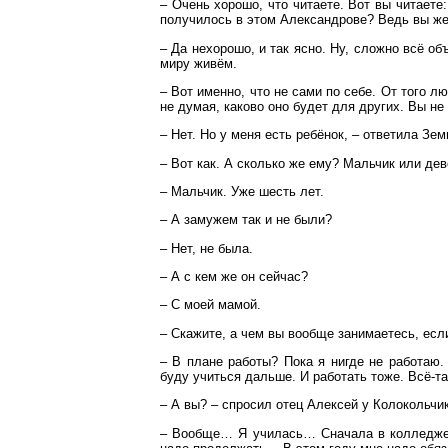
– Очень хорошо, что читаете. Вот вы читаете
получилось в этом Александрове? Ведь вы же с
– Да нехорошо, и так ясно. Ну, сложно всё объ
миру живём.
– Вот именно, что не сами по себе. От того л
не думая, каково оно будет для других. Вы н
– Нет. Но у меня есть ребёнок, – ответила Зем
– Вот как. А сколько же ему? Мальчик или де
– Мальчик. Уже шесть лет.
– А замужем так и не были?
– Нет, не была.
– А с кем же он сейчас?
– С моей мамой.
– Скажите, а чем вы вообще занимаетесь, есл
– В плане работы? Пока я нигде не работаю.
буду учиться дальше. И работать тоже. Всё-та
– А вы? – спросил отец Алексей у Колокольчик
– Вообще… Я училась… Сначала в колледже, 