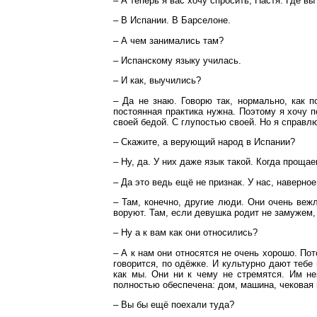
– А теперь я вас хочу спросить, Настя. Где в
– В Испании. В Барселоне.
– А чем занимались там?
– Испанскому языку училась.
– И как, выучились?
– Да не знаю. Говорю так, нормально, как п
постоянная практика нужна. Поэтому я хочу п
своей бедой. С глупостью своей. Но я справл
– Скажите, а верующий народ в Испании?
– Ну, да. У них даже язык такой. Когда проща
– Да это ведь ещё не признак. У нас, наверное
– Там, конечно, другие люди. Они очень веж
воруют. Там, если девушка родит не замужем, 
– Ну а к вам как они относились?
– А к нам они относятся не очень хорошо. Пот
говорится, по одёжке. И культурно дают тебе
как мы. Они ни к чему не стремятся. Им не
полностью обеспечена: дом, машина, чековая к
– Вы бы ещё поехали туда?