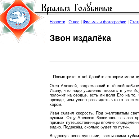
Новости
|
О нас
|
Фильмы и фотографии
|
Стат
Звон издалёка
– Посмотрите, отче! Давайте сотворим молитв
Отец Алексей, задремавший в тёплой кабине
Ивану, что надо усиленно творить в уме Ис
положит на сердце, есть ли воля Его на то,
прежде, чем успел разглядеть что-то за сте
хором.
Иван сбавил скорость. Под желтоватым свет
руками. Отцу Алексею бросилась в глаза яр
признак путешественницы вполне определённо
видно. Подвезём, сколько будет по пути».
Выдохнув непослушными, застывшими губам