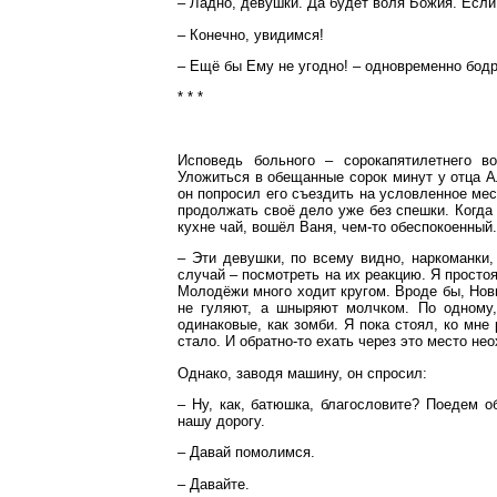
– Ладно, девушки. Да будет воля Божия. Если
– Конечно, увидимся!
– Ещё бы Ему не угодно! – одновременно бод
* * *
Исповедь больного – сорокапятилетнего в
Уложиться в обещанные сорок минут у отца А
он попросил его съездить на условленное мес
продолжать своё дело уже без спешки. Когда
кухне чай, вошёл Ваня, чем-то обеспокоенный.
– Эти девушки, по всему видно, наркоманки,
случай – посмотреть на их реакцию. Я простоя
Молодёжи много ходит кругом. Вроде бы, Новы
не гуляют, а шныряют молчком. По одному,
одинаковые, как зомби. Я пока стоял, ко мне
стало. И обратно-то ехать через это место нео
Однако, заводя машину, он спросил:
– Ну, как, батюшка, благословите? Поедем о
нашу дорогу.
– Давай помолимся.
– Давайте.