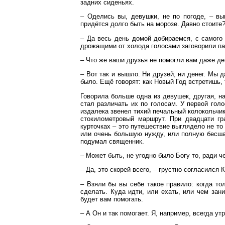
задних сиденьях.
– Оделись вы, девушки, не по погоде, – вы
придётся долго быть на морозе. Давно стоите
– Да весь день домой добираемся, с самого 
дрожащими от холода голосами заговорили па
– Что же ваши друзья не помогли вам даже де
– Вот так и вышло. Ни друзей, ни денег. Мы д
было. Ещё говорят: как Новый Год встретишь, 
Говорила больше одна из девушек, другая, на
стал различать их по голосам. У первой голо
издалека звенел тихий печальный колокольчик.
стокилометровый маршрут. При двадцати гра
курточках – это путешествие выглядело не то
или очень большую нужду, или полную бесша
подумал священник.
– Может быть, не угодно было Богу то, ради ч
– Да, это скорей всего, – грустно согласился 
– Взяли бы вы себе такое правило: когда то
сделать. Куда идти, или ехать, или чем зани
будет вам помогать.
– А Он и так помогает. Я, например, всегда у