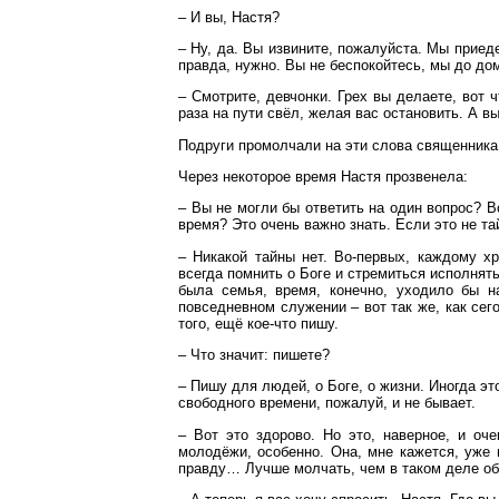
– И вы, Настя?
– Ну, да. Вы извините, пожалуйста. Мы приеде
правда, нужно. Вы не беспокойтесь, мы до до
– Смотрите, девчонки. Грех вы делаете, вот 
раза на пути свёл, желая вас остановить. А в
Подруги промолчали на эти слова священника
Через некоторое время Настя прозвенела:
– Вы не могли бы ответить на один вопрос? В
время? Это очень важно знать. Если это не та
– Никакой тайны нет. Во-первых, каждому х
всегда помнить о Боге и стремиться исполнять
была семья, время, конечно, уходило бы 
повседневном служении – вот так же, как сег
того, ещё кое-что пишу.
– Что значит: пишете?
– Пишу для людей, о Боге, о жизни. Иногда это
свободного времени, пожалуй, и не бывает.
– Вот это здорово. Но это, наверное, и оч
молодёжи, особенно. Она, мне кажется, уже 
правду… Лучше молчать, чем в таком деле о