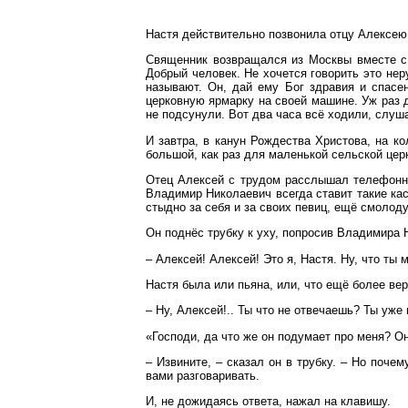
Настя действительно позвонила отцу Алексею 
Священник возвращался из Москвы вместе с
Добрый человек. Не хочется говорить это нер
называют. Он, дай ему Бог здравия и спасен
церковную ярмарку на своей машине. Уж раз д
не подсунули. Вот два часа всё ходили, слуш
И завтра, в канун Рождества Христова, на к
большой, как раз для маленькой сельской цер
Отец Алексей с трудом расслышал телефонны
Владимир Николаевич всегда ставит такие кас
стыдно за себя и за своих певиц, ещё смолоду
Он поднёс трубку к уху, попросив Владимира 
– Алексей! Алексей! Это я, Настя. Ну, что ты 
Настя была или пьяна, или, что ещё более вер
– Ну, Алексей!.. Ты что не отвечаешь? Ты уж
«Господи, да что же он подумает про меня? О
– Извините, – сказал он в трубку. – Но поче
вами разговаривать.
И, не дожидаясь ответа, нажал на клавишу.