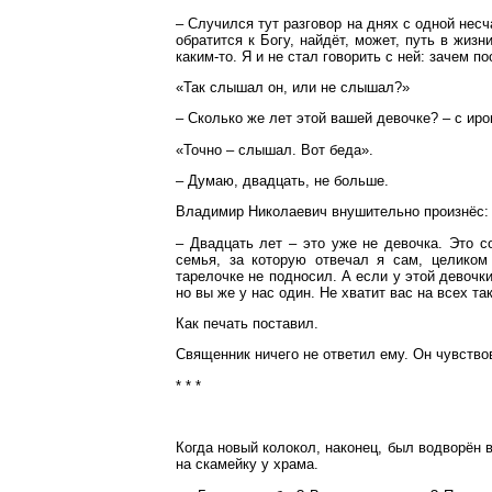
– Случился тут разговор на днях с одной несч
обратится к Богу, найдёт, может, путь в жиз
каким-то. Я и не стал говорить с ней: зачем п
«Так слышал он, или не слышал?»
– Сколько же лет этой вашей девочке? – с ир
«Точно – слышал. Вот беда».
– Думаю, двадцать, не больше.
Владимир Николаевич внушительно произнёс:
– Двадцать лет – это уже не девочка. Это 
семья, за которую отвечал я сам, целиком
тарелочке не подносил. А если у этой девочки
но вы же у нас один. Не хватит вас на всех та
Как печать поставил.
Священник ничего не ответил ему. Он чувство
* * *
Когда новый колокол, наконец, был водворён 
на скамейку у храма.