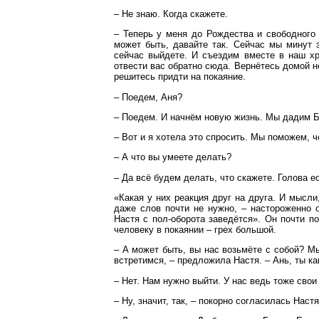
– Не знаю. Когда скажете.
– Теперь у меня до Рождества и свободного 
может быть, давайте так. Сейчас мы минут 
сейчас выйдете. И съездим вместе в наш хр
отвести вас обратно сюда. Вернётесь домой не
решитесь придти на покаяние.
– Поедем, Аня?
– Поедем. И начнём новую жизнь. Мы дадим Бо
– Вот и я хотела это спросить. Мы поможем, 
– А что вы умеете делать?
– Да всё будем делать, что скажете. Голова е
«Какая у них реакция друг на друга. И мысли
даже слов почти не нужно, – настороженно о
Настя с пол-оборота заведётся». Он почти п
человеку в покаянии – грех большой.
– А может быть, вы нас возьмёте с собой? Мы
встретимся, – предложила Настя. – Ань, ты ка
– Нет. Нам нужно выйти. У нас ведь тоже сво
– Ну, значит, так, – покорно согласилась Наст