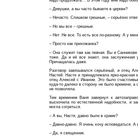
надо продолжать… В этом году мне надо обяза
– Девушки, а вы часто бываете в церкви?
– Нечасто. Слишком грешные, – серьёзно отве
– Но мы все – грешные.
– Нет. Не все. То есть все по-разному. А у мен
– Просто как прихожанка?
– Она служит там как певчая. Вы в Санникове 
тоже. Да и её все знают, она заслуженная 
Причащалась даже.
Разговор завязывался серьёзный, и отец Ал
Настей. Насте и принадлежала ярко-красная к
отец Алексей с Иваном. Это было счастливы
куда-то далеко в сторону не было времени, а
не позволяла.
Тем временем Ваня завернул к автозаправо
выскочила по естественной надобности, и за
могла согреться.
– А вы, Настя, давно были в храме?
– Давно-давно. Я очень хочу исповедаться. А
– Да, я священник.