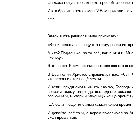
Он даже почувствовал некоторое облегчение, 
И кто бросит в него камень? Вам приходилос
* * *
Здесь я уже решился было приписать:
«Вот и подошла к концу эта немудрёная истори
А что? Подленько, за то всё, как в жизни. Мно
«конец».
Это – вера. Кроме печального жизненного опыт
В Евангелии Христос спрашивает нас: «Сын Ч
что верою и стоит ещё земля.
И если, придя снова на эту землю, Господь 
вопреки всему, веру до последнего роковог
разбойники, мытари и блудницы конца времён д
…А если – ещё не самый-самый конец времён? 
И давайте, всё-таки, с верою помолимся за А
укол проклятый.