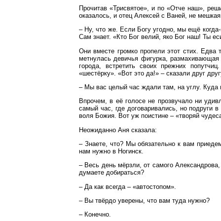
Прочитав «Трисвятое», и по «Отче наш», реш
оказалось, и отец Алексей с Ваней, не мешкая
– Ну, что же. Если Богу угодно, мы ещё когда
Сам знает. «Кто Бог велий, яко Бог наш! Ты е
Они вместе громко пропели этот стих. Едва т
метнулась девичья фигурка, размахивающая р
города, встретить своих прежних попутчи
«шестёрку». «Вот это да!» – сказали друг дру
– Мы вас целый час ждали там, на углу. Куда
Впрочем, в её голосе не прозвучало ни удив
самый час, где договаривались, но подруги в
воля Божия. Вот уж поистине – «творяй чудеса
Неожиданно Аня сказала:
– Знаете, что? Мы обязательно к вам приеде
нам нужно в Ногинск.
– Весь день мёрзли, от самого Александрова,
думаете добираться?
– Да как всегда – «автостопом».
– Вы твёрдо уверены, что вам туда нужно?
– Конечно.