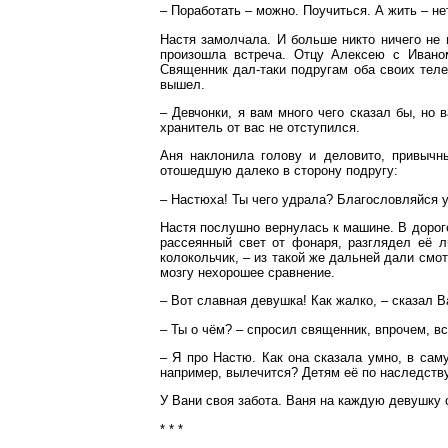
– Поработать – можно. Поучиться. А жить – не
Настя замолчала. И больше никто ничего не 
произошла встреча. Отцу Алексею с Ивано
Священник дал-таки подругам оба своих тел
вышел.
– Девчонки, я вам много чего сказал бы, но в
хранитель от вас не отступился.
Аня наклонила голову и деловито, привычн
отошедшую далеко в сторону подругу:
– Настюха! Ты чего удрала? Благословляйся у
Настя послушно вернулась к машине. В дороге
рассеянный свет от фонаря, разглядел её л
колокольчик, – из такой же дальней дали смот
мозгу нехорошее сравнение.
– Вот славная девушка! Как жалко, – сказал В
– Ты о чём? – спросил священник, впрочем, в
– Я про Настю. Как она сказала умно, в сам
например, вылечится? Детям её по наследству
У Вани своя забота. Ваня на каждую девушку с
* * *