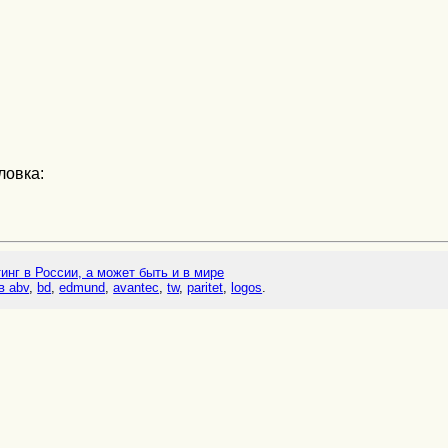
ловка:
тинг в России, а может быть и в мире
в abv
,
bd
,
edmund
,
avantec
,
tw
,
paritet
,
logos
.