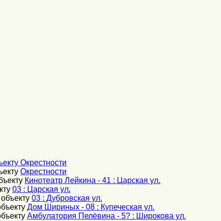
ъекту
Окрестности
ъекту
Окрестности
бъекту
Кинотеатр Лейкина - 41 : Царская ул.
кту
03 : Царская ул.
 объекту
03 : Дубровская ул.
объекту
Дом Шириных - 08 : Купеческая ул.
объекту
Амбулатория Пелёвина - 5? : Широкова ул.