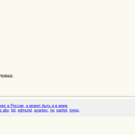
ловка:
тинг в России, а может быть и в мире
в abv
,
bd
,
edmund
,
avantec
,
tw
,
paritet
,
logos
.