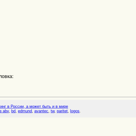
ловка:
тинг в России, а может быть и в мире
в abv
,
bd
,
edmund
,
avantec
,
tw
,
paritet
,
logos
.