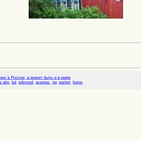
тинг в России, а может быть и в мире
в abv
,
bd
,
edmund
,
avantec
,
tw
,
paritet
,
logos
.