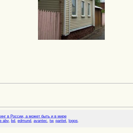
тинг в России, а может быть и в мире
в abv
,
bd
,
edmund
,
avantec
,
tw
,
paritet
,
logos
.