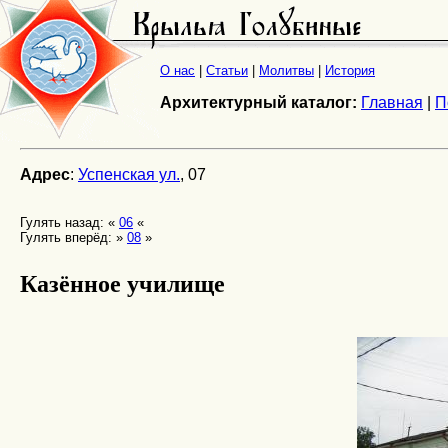
О нас
|
Статьи
|
Молитвы
|
История
Архитектурный каталог:
Главная
|
П
Адрес
:
Успенская ул.
, 07
Гулять назад: «
06
«
Гулять вперёд: »
08
»
Казённое училище