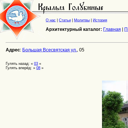
О нас
|
Статьи
|
Молитвы
|
История
Архитектурный каталог:
Главная
|
П
Адрес
:
Большая Всесвятская ул.
, 05
Гулять назад: «
03
«
Гулять вперёд: »
08
»