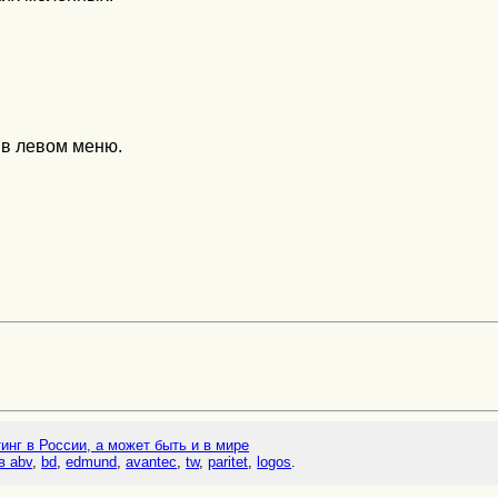
 в левом меню.
тинг в России, а может быть и в мире
в abv
,
bd
,
edmund
,
avantec
,
tw
,
paritet
,
logos
.