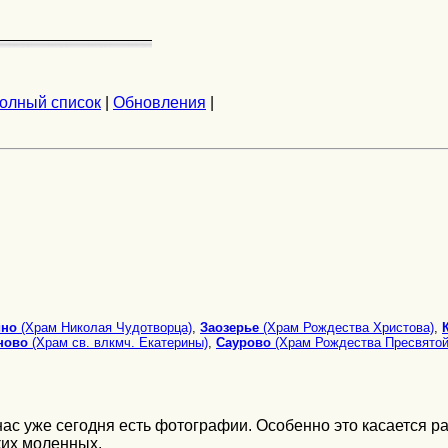
олный список
|
Обновления
|
ино
(Храм Николая Чудотворца)
,
Заозерье
(Храм Рождества Христова)
,
ново
(Храм св. влкмч. Екатерины)
,
Саурово
(Храм Рождества Пресвятой
 нас уже сегодня есть фотографии. Особенно это касается р
ких моленных.