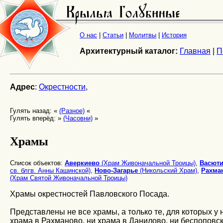
О нас
|
Статьи
|
Молитвы
|
История
Архитектурный каталог:
Главная
|
П
Адрес
:
Окрестности
,
Гулять назад: «
(Разное)
«
Гулять вперёд: »
(Часовни)
»
Храмы
Список объектов:
Аверкиево
(Храм Живоначальной Троицы)
,
Васют
св. блгв. Анны Кашинской)
,
Ново-Загарье
(Никольский Храм)
,
Рахма
(Храм Святой Живоначальной Троицы)
Храмы окрестностей Павловского Посада.
Представлены не все храмы, а только те, для которых у
храма в Рахманово, ни храма в Данилово, ни беспоповс