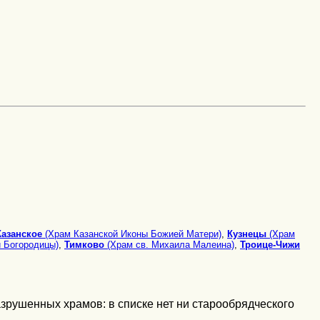
Казанское
(Храм Казанской Иконы Божией Матери)
,
Кузнецы
(Храм
 Богородицы)
,
Тимково
(Храм св. Михаила Малеина)
,
Троице-Чижи
азрушенных храмов: в списке нет ни старообрядческого