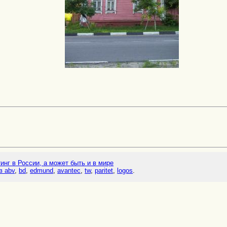
тинг в России, а может быть и в мире
в abv
,
bd
,
edmund
,
avantec
,
tw
,
paritet
,
logos
.