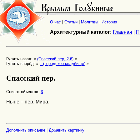
О нас
|
Статьи
|
Молитвы
|
История
Архитектурный каталог:
Главная
|
П
Гулять назад: «
(Спасский пер, 2-й)
«
Гулять вперёд: »
_ (Городское кладбище)
»
Спасский пер.
Список объектов:
3
Ныне – пер. Мира.
Дополнить описание
|
Добавить картинку