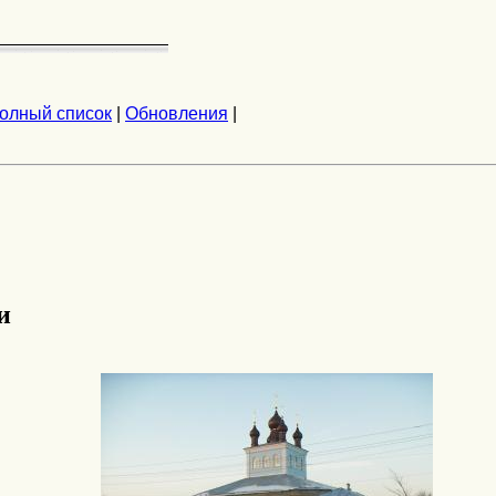
олный список
|
Обновления
|
и