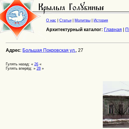
О нас
|
Статьи
|
Молитвы
|
История
Архитектурный каталог:
Главная
|
П
Адрес
:
Большая Покровская ул.
, 27
Гулять назад: «
26
«
Гулять вперёд: »
28
»