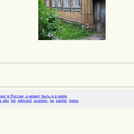
тинг в России, а может быть и в мире
в abv
,
bd
,
edmund
,
avantec
,
tw
,
paritet
,
logos
.