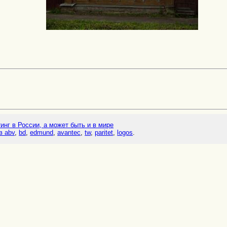
тинг в России, а может быть и в мире
в abv
,
bd
,
edmund
,
avantec
,
tw
,
paritet
,
logos
.