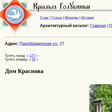
О нас
|
Статьи
|
Молитвы
|
История
Архитектурный каталог:
Главная
|
П
Адрес
:
Преображенская ул.
, 27
Гулять назад: «
17?
«
Гулять вперёд: »
33
»
Дом Краснова