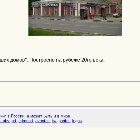
ших домов". Построено на рубеже 20го века.
тинг в России, а может быть и в мире
в abv
,
bd
,
edmund
,
avantec
,
tw
,
paritet
,
logos
.