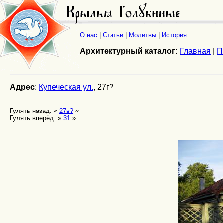
О нас
|
Статьи
|
Молитвы
|
История
Архитектурный каталог:
Главная
|
П
Адрес
:
Купеческая ул.
, 27г?
Гулять назад: «
27в?
«
Гулять вперёд: »
31
»