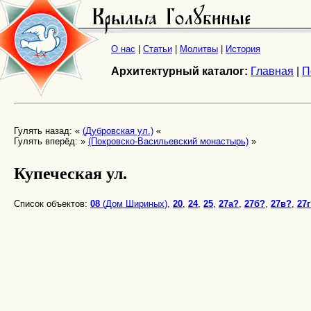
О нас
|
Статьи
|
Молитвы
|
История
Архитектурный каталог:
Главная
|
П
Гулять назад: «
(Дубровская ул.)
«
Гулять вперёд: »
(Покровско-Васильевский монастырь)
»
Купеческая ул.
Список объектов:
08
(Дом Шириных)
,
20
,
24
,
25
,
27а?
,
27б?
,
27в?
,
27