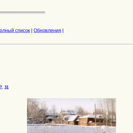
олный список
|
Обновления
|
г?
,
31