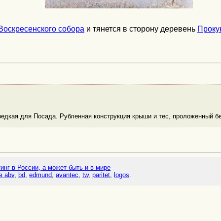
Воскресенского собора
и тянется в сторону деревень
Проку
 редкая для Посада. Рубленная конструкция крыши и тес, проложенный 
тинг в России, а может быть и в мире
в abv
,
bd
,
edmund
,
avantec
,
tw
,
paritet
,
logos
.