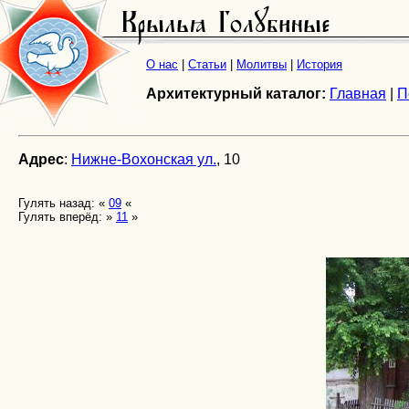
О нас
|
Статьи
|
Молитвы
|
История
Архитектурный каталог:
Главная
|
П
Адрес
:
Нижне-Вохонская ул.
, 10
Гулять назад: «
09
«
Гулять вперёд: »
11
»