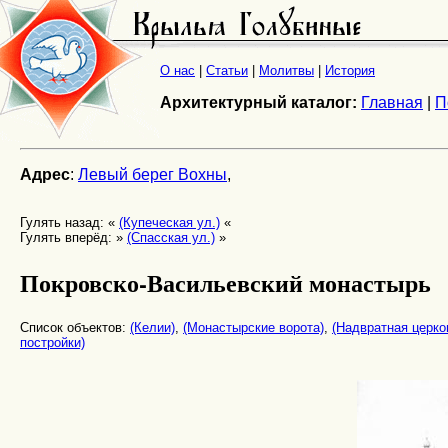
О нас
|
Статьи
|
Молитвы
|
История
Архитектурный каталог:
Главная
|
П
Адрес
:
Левый берег Вохны
,
Гулять назад: «
(Купеческая ул.)
«
Гулять вперёд: »
(Спасская ул.)
»
Покровско-Васильевский монастырь
Список объектов:
(Келии)
,
(Монастырские ворота)
,
(Надвратная церко
постройки)