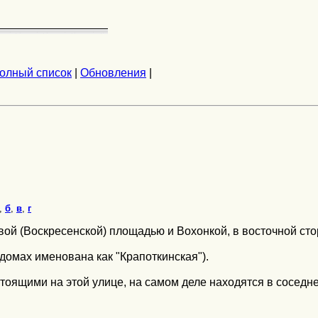
олный список
|
Обновления
|
,
б
,
в
,
г
й (Воскресенской) площадью и Вохонкой, в восточной сто
домах именована как "Крапоткинская").
стоящими на этой улице, на самом деле находятся в сосед