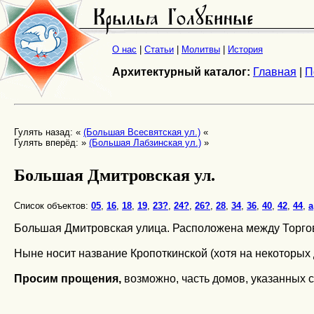
О нас
|
Статьи
|
Молитвы
|
История
Архитектурный каталог:
Главная
|
П
Гулять назад: «
(Большая Всесвятская ул.)
«
Гулять вперёд: »
(Большая Лабзинская ул.)
»
Большая Дмитровская ул.
Список объектов:
05
,
16
,
18
,
19
,
23?
,
24?
,
26?
,
28
,
34
,
36
,
40
,
42
,
44
,
а
Большая Дмитровская улица. Расположена между Торгово
Ныне носит название Кропоткинской (хотя на некоторых 
Просим прощения,
возможно, часть домов, указанных 