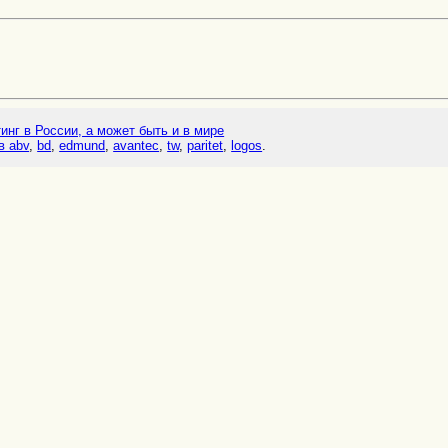
тинг в России, а может быть и в мире
в abv
,
bd
,
edmund
,
avantec
,
tw
,
paritet
,
logos
.